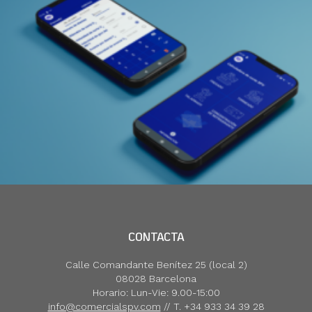
CONTACTA
Calle Comandante Benítez 25 (local 2)
08028 Barcelona
Horario: Lun-Vie: 9.00-15:00
info@comercialspv.com
// T. +34 933 34 39 28